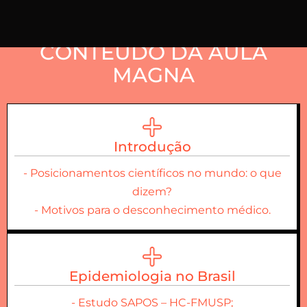
CONTEÚDO DA AULA
MAGNA
Introdução
- Posicionamentos científicos no mundo: o que
dizem?
- Motivos para o desconhecimento médico.
Epidemiologia no Brasil
- Estudo SAPOS – HC-FMUSP;