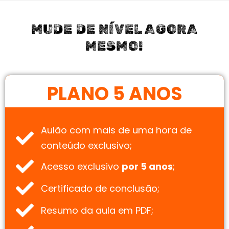
MUDE DE NÍVEL AGORA
MESMO!
PLANO 5 ANOS
Aulão com mais de uma hora de
conteúdo exclusivo;
Acesso exclusivo
por 5 anos
;
Certificado de conclusão;
Resumo da aula em PDF;