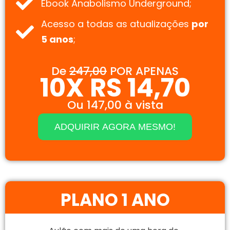
Ebook Anabolismo Underground;
Acesso a todas as atualizações
por
5 anos
;
De
247,00
POR APENAS
10X RS 14,70
Ou 147,00 à vista
ADQUIRIR AGORA MESMO!
PLANO 1 ANO