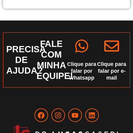
FALE
PRECISA
COM
DE
MINHA
Clique para
Clique para
AJUDA?
falar por
falar por e-
EQUIPE!
Whatsapp
mail