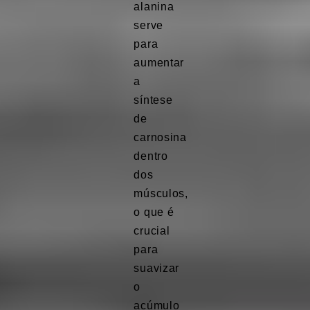
alanina
serve
para
aumentar
a
síntese
de
carnosina
dentro
dos
músculos,
o que é
crucial
para
suavizar
o
acúmulo