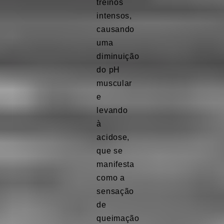
treinos
intensos,
causando
uma
diminuição
do pH
muscular
e
levando
à
acidose,
que se
manifesta
como a
sensação
de
queimação