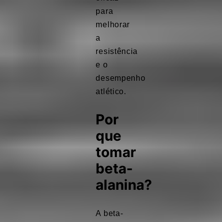
para
melhorar
a
resistência
e o
desempenho
atlético.
Por
que
tomar
beta-
alanina?
A beta-