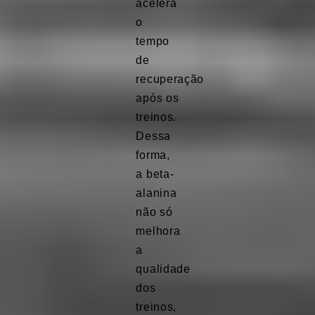
acelera
o
tempo
de
recuperação
após os
treinos.
Dessa
forma,
a beta-
alanina
não só
melhora
a
qualidade
dos
treinos,