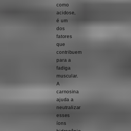
como
acidose,
é um
dos
fatores
que
contribuem
para a
fadiga
muscular.
A
carnosina
ajuda a
neutralizar
esses
íons