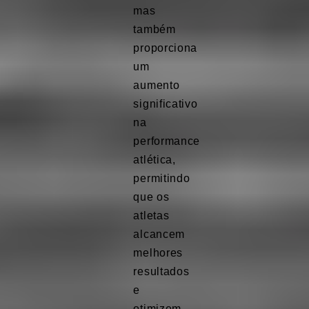
mas
também
proporciona
um
aumento
significativo
na
performance
atlética,
permitindo
que os
atletas
alcancem
melhores
resultados
e
otimizem