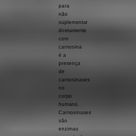
para
não
suplementar
diretamente
com
carnosina
é a
presença
de
carnosinases
no
corpo
humano.
Carnosinases
são
enzimas