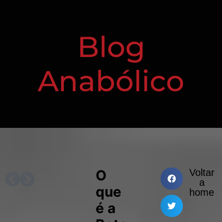
Blog
Anabólico
O
Voltar
PRÓXIMO
ANTERIOR
a
que
home
é a