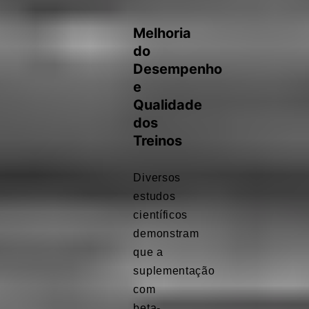
Melhoria
do
Desempenho
e
Qualidade
dos
Treinos
Diversos
estudos
científicos
demonstram
que a
suplementação
com
beta-