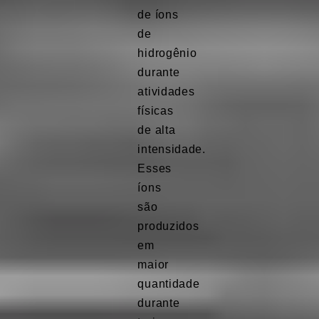
de íons
de
hidrogênio
durante
atividades
físicas
de alta
intensidade.
Esses
íons
são
produzidos
em
maior
quantidade
durante