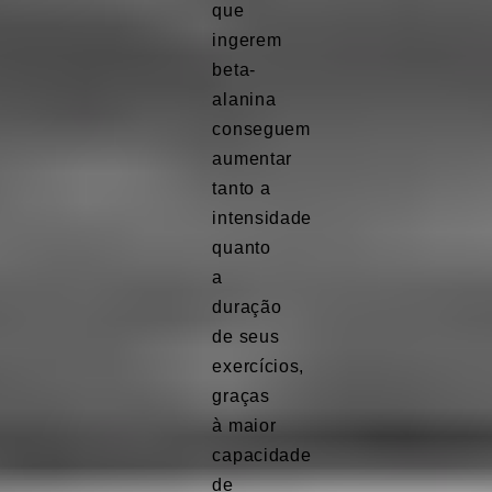
que
ingerem
beta-
alanina
conseguem
aumentar
tanto a
intensidade
quanto
a
duração
de seus
exercícios,
graças
à maior
capacidade
de