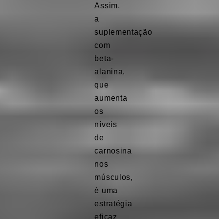
Assim,
a
suplementação
com
beta-
alanina,
que
aumenta
os
níveis
de
carnosina
nos
músculos,
é uma
estratégia
eficaz