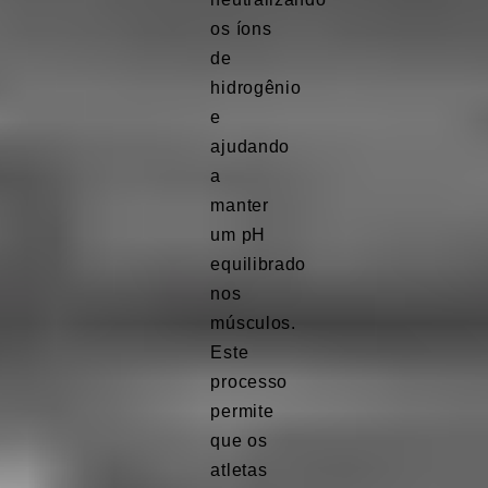
os íons
de
hidrogênio
e
ajudando
a
manter
um pH
equilibrado
nos
músculos.
Este
processo
permite
que os
atletas