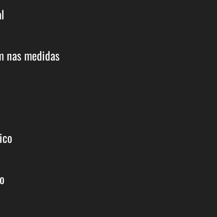
l
am nas medidas
ico
o