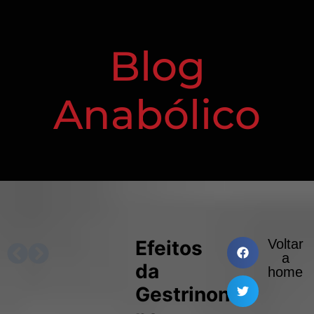
Blog
Anabólico
Efeitos
Voltar
PRÓXIMO
ANTERIOR
a
da
home
Gestrinona