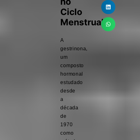
no
Ciclo
Menstrual
A
gestrinona,
um
composto
hormonal
estudado
desde
a
década
de
1970
como