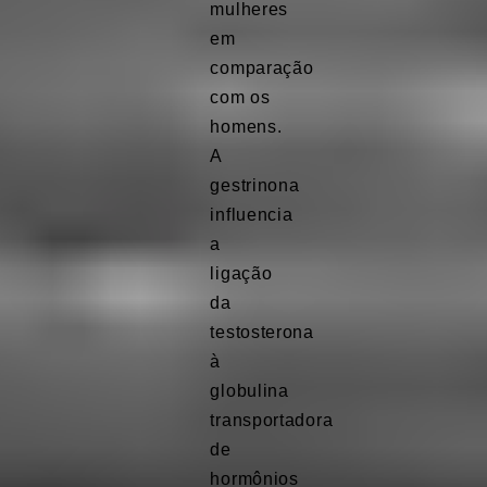
mulheres
em
comparação
com os
homens.
A
gestrinona
influencia
a
ligação
da
testosterona
à
globulina
transportadora
de
hormônios