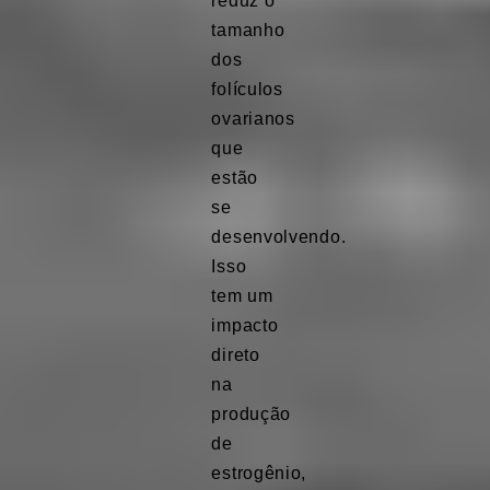
reduz o
tamanho
dos
folículos
ovarianos
que
estão
se
desenvolvendo.
Isso
tem um
impacto
direto
na
produção
de
estrogênio,