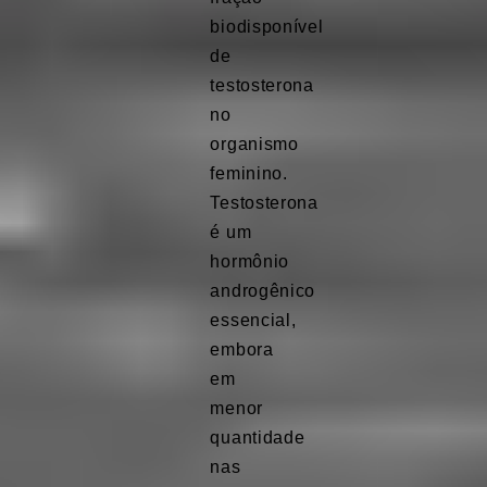
biodisponível
de
testosterona
no
organismo
feminino.
Testosterona
é um
hormônio
androgênico
essencial,
embora
em
menor
quantidade
nas