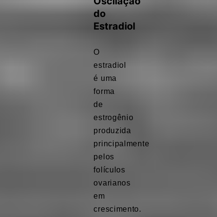
Oscilação
do
Estradiol
O
estradiol
é uma
forma
de
estrogênio
produzida
principalmente
pelos
folículos
ovarianos
em
crescimento.