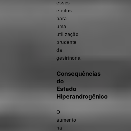
esses
efeitos
para
uma
utilização
prudente
da
gestrinona.
Consequências
do
Estado
Hiperandrogênico
O
aumento
na