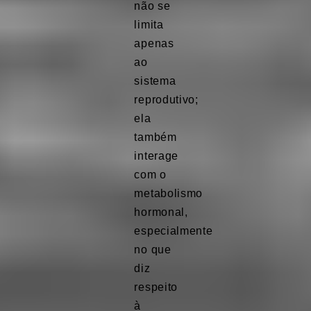
não se
limita
apenas
ao
sistema
reprodutivo;
ela
também
interage
com o
metabolismo
hormonal,
especialmente
no que
diz
respeito
à