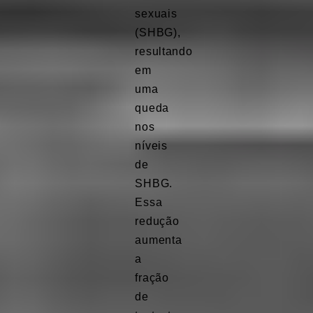
sexuais
(SHBG),
resultando
em
uma
queda
nos
níveis
de
SHBG.
Essa
redução
aumenta
a
fração
de