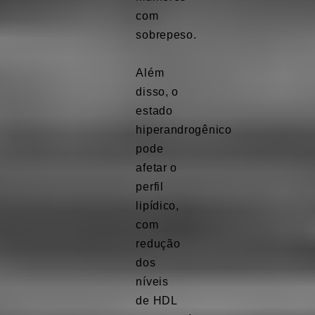
com
sobrepeso.
Além
disso, o
estado
hiperandrogênico
pode
afetar o
perfil
lipídico,
com
redução
dos
níveis
de HDL