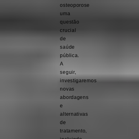
osteoporose
uma
questão
crucial
de
saúde
pública.
A
seguir,
investigaremos
novas
abordagens
e
alternativas
de
tratamento,