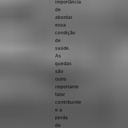
importância
de
abordar
essa
condição
de
saúde.
As
quedas
são
outro
importante
fator
contribuinte
e a
perda
de