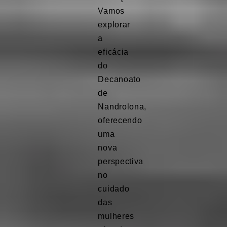
Vamos
explorar
a
eficácia
do
Decanoato
de
Nandrolona,
oferecendo
uma
nova
perspectiva
no
cuidado
das
mulheres