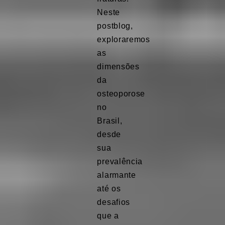
Neste
postblog,
exploraremos
as
dimensões
da
osteoporose
no
Brasil,
desde
sua
prevalência
alarmante
até os
desafios
que a