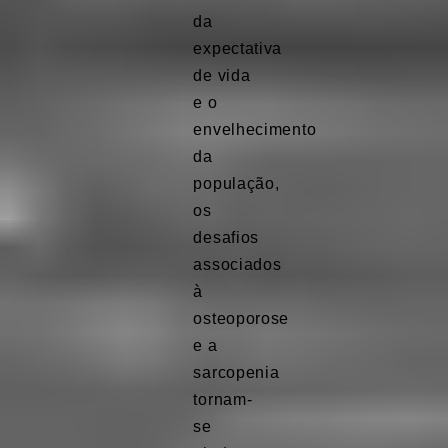
da
expectativa
de vida
e o
envelhecimento
da
população,
os
desafios
associados
à
osteoporose
e a
sarcopenia
tornam-
se