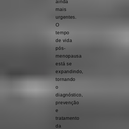
ainda
mais
urgentes.
O
tempo
de vida
pós-
menopausa
está se
expandindo,
tornando
o
diagnóstico,
prevenção
e
tratamento
da