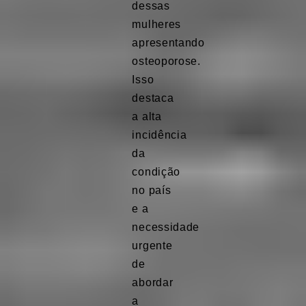
dessas
mulheres
apresentando
osteoporose.
Isso
destaca
a alta
incidência
da
condição
no país
e a
necessidade
urgente
de
abordar
a