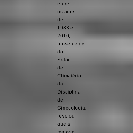
entre
os anos
de
1983 e
2010,
proveniente
do
Setor
de
Climatério
da
Disciplina
de
Ginecologia,
revelou
que a
maioria