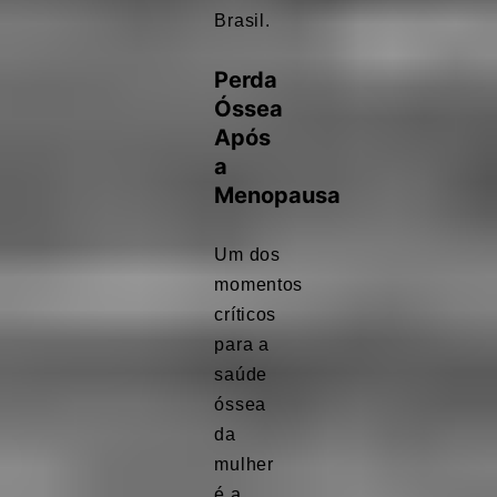
Brasil.
Perda
Óssea
Após
a
Menopausa
Um dos
momentos
críticos
para a
saúde
óssea
da
mulher
é a