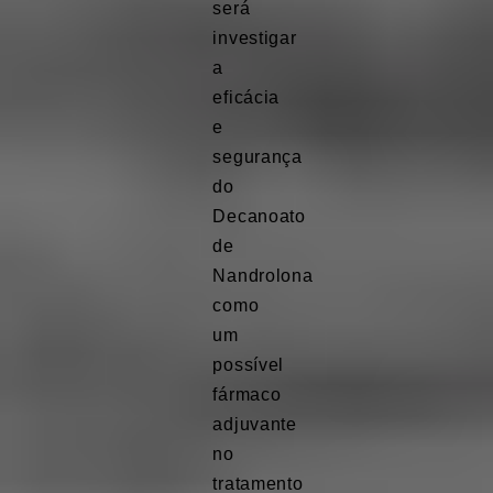
será
investigar
a
eficácia
e
segurança
do
Decanoato
de
Nandrolona
como
um
possível
fármaco
adjuvante
no
tratamento