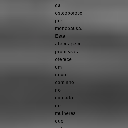
da
osteoporose
pós-
menopausa.
Esta
abordagem
promissora
oferece
um
novo
caminho
no
cuidado
de
mulheres
que