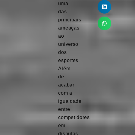
uma
das
principais
ameaças
ao
universo
dos
esportes.
Além
de
acabar
com a
igualdade
entre
competidores
em
disputas