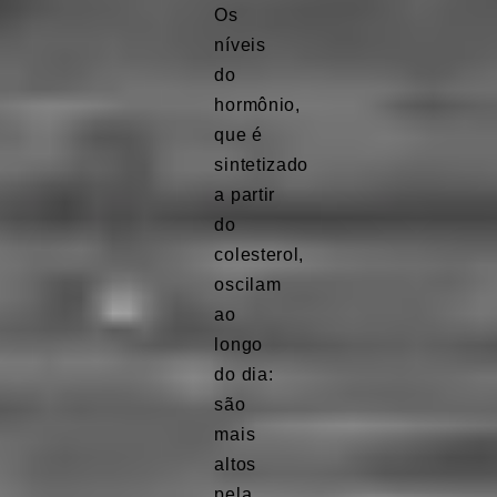
Os
níveis
do
hormônio,
que é
sintetizado
a partir
do
colesterol,
oscilam
ao
longo
do dia:
são
mais
altos
pela