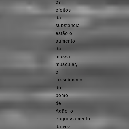
os
efeitos
da
substância
estão o
aumento
da
massa
muscular,
o
crescimento
do
pomo
de
Adão, o
engrossamento
da voz