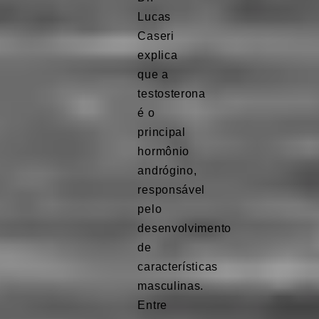
Lucas
Caseri
explica
que a
testosterona
é o
principal
hormônio
andrógino,
responsável
pelo
desenvolvimento
de
características
masculinas.
Entre