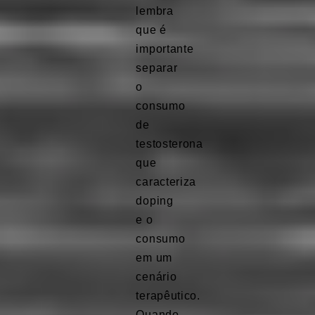
lembra
que é
importante
separar
o
consumo
de
testosterona
que
caracteriza
doping
e o
consumo
em um
cenário
terapêutico.
Quando