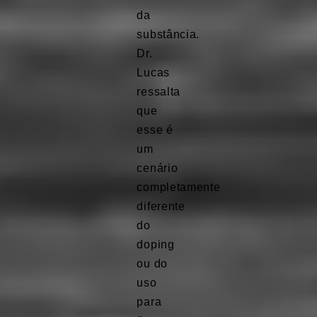
da
substância.
Dr.
Lucas
ressalta
que
esse é
um
cenário
completamente
diferente
do
doping
ou do
uso
para