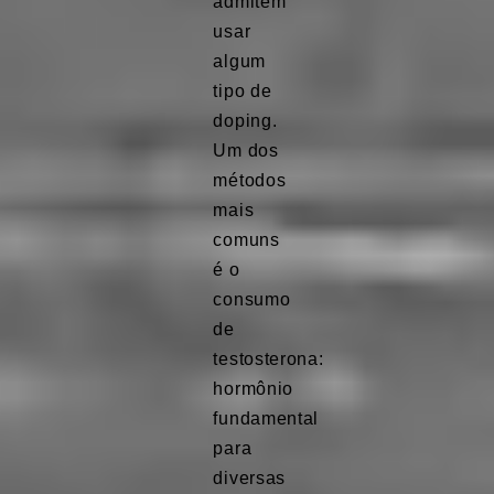
admitem
usar
algum
tipo de
doping.
Um dos
métodos
mais
comuns
é o
consumo
de
testosterona:
hormônio
fundamental
para
diversas