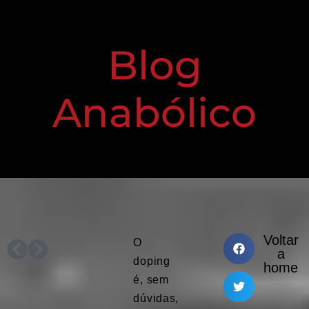
Blog
Anabólico
Voltar
O
PRÓXIMO
ANTERIOR
a
doping
home
é, sem
dúvidas,