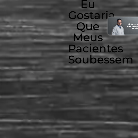
Eu
Gostaria
Que
Meus
Pacientes
Soubessem