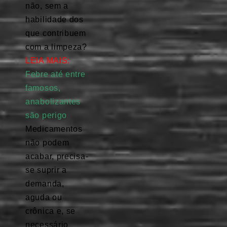
não, sem a
habilidade dos
que contribuem
com a limpeza?
LEIA MAIS:
Febre até entre
famosos,
anabolizantes
são perigo
Medicamentos
não podem
acabar, precisa-
se suprir a
demanda,
aguda ou
crônica e, se
necessário