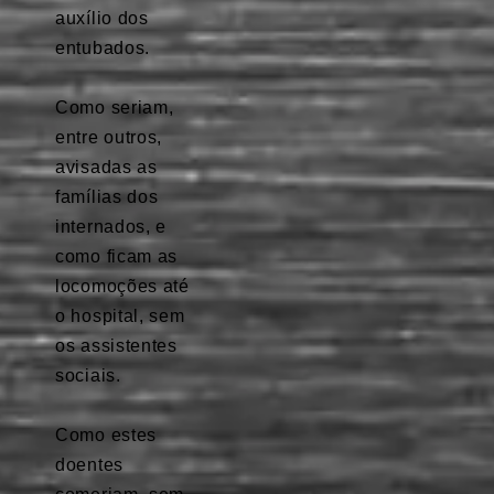
auxílio dos
entubados.
⠀
Como seriam,
entre outros,
avisadas as
famílias dos
internados, e
como ficam as
locomoções até
o hospital, sem
os assistentes
sociais.
⠀
Como estes
doentes