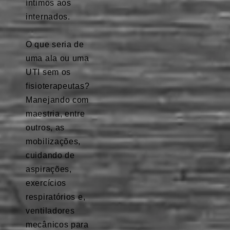
íntimos aos
internados.
⠀
O que seria de
uma ala ou uma
UTI sem os
fisioterapeutas?
Manejando com
maestria, entre
outros, as
mobilizações,
cuidando de
aspirações,
exercícios
respiratórios e,
ventiladores
mecânicos para