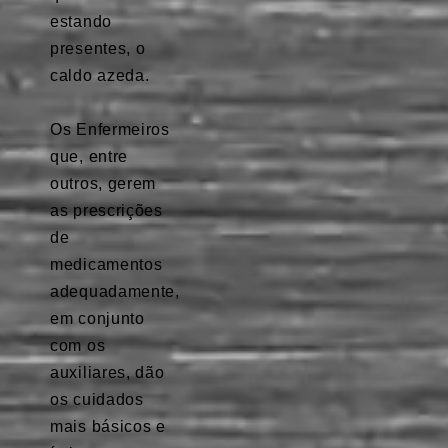
estando
presentes, o
caldo azeda.
⠀
Os Enfermeiros
que, entre
outros, gerem
as prescrições
de
medicamentos
adequadamente,
em conjunto
com os
auxiliares, dão
os cuidados
mais básicos e