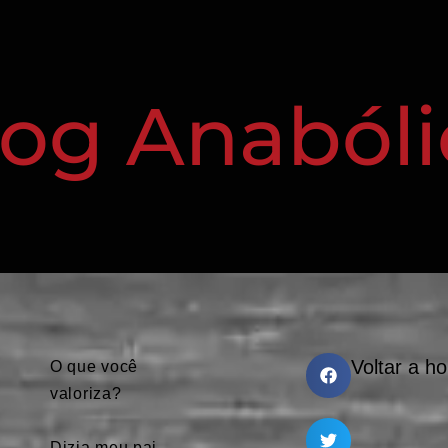
log Anabóli
Voltar a h
O que você
valoriza?
⠀
Dizia meu pai