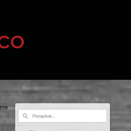
co
ome