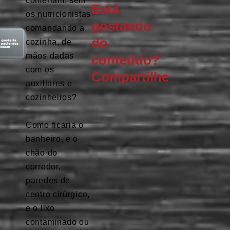
comeriam, sem
Está
os nutricionistas
gostando
comandando a
do
cozinha, de
mãos dadas
conteúdo?
com os
Compartilhe
auxiliares e
cozinheiros?
⠀
Como ficaria o
banheiro, e o
chão do
corredor,
paredes de
centro cirúrgico,
e o lixo
contaminado ou